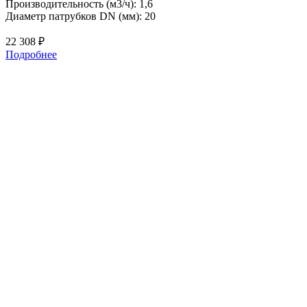
Производительность (м3/ч): 1,6
П
Диаметр патрубков DN (мм): 20
Д
22 308
₽
1
Подробнее