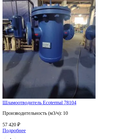
5
Шламоотводитель Ecotermal 78104
Производительность (м3/ч): 10
57 420
₽
Подробнее