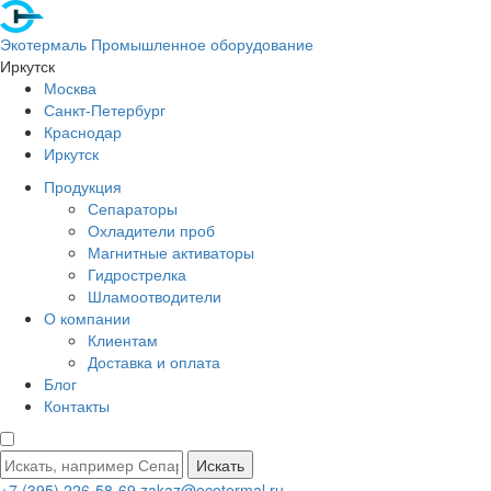
Экотермаль
Промышленное оборудование
Иркутск
Москва
Санкт-Петербург
Краснодар
Иркутск
Продукция
Сепараторы
Охладители проб
Магнитные активаторы
Гидрострелка
Шламоотводители
О компании
Клиентам
Доставка и оплата
Блог
Контакты
Искать
+7 (395) 226-58-69
zakaz@ecotermal.ru