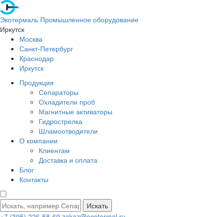
Экотермаль
Промышленное оборудование
Иркутск
Москва
Санкт-Петербург
Краснодар
Иркутск
Продукция
Сепараторы
Охладители проб
Магнитные активаторы
Гидрострелка
Шламоотводители
О компании
Клиентам
Доставка и оплата
Блог
Контакты
Искать
+7 (395) 226-58-69
zakaz@ecotermal.ru