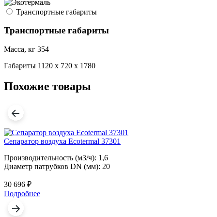
Транспортные габариты
Транспортные габариты
Масса, кг
354
Габариты
1120 x 720 x 1780
Похожие товары
Сепаратор воздуха Ecotermal 37301
С
Производительность (м3/ч): 1,6
П
Диаметр патрубков DN (мм): 20
Д
30 696
₽
3
Подробнее