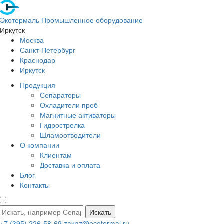
Экотермаль
Промышленное оборудование
Иркутск
Москва
Санкт-Петербург
Краснодар
Иркутск
Продукция
Сепараторы
Охладители проб
Магнитные активаторы
Гидрострелка
Шламоотводители
О компании
Клиентам
Доставка и оплата
Блог
Контакты
Искать
+7 (395) 226-58-69
zakaz@ecotermal.ru